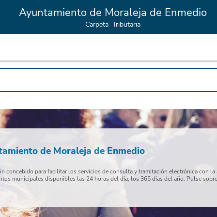
Ayuntamiento de Moraleja de Enmedio
Carpeta Tributaria
ntamiento de Moraleja de Enmedio
 concebido para facilitar los servicios de consulta y tramitación electrónica con l
ntos municipales disponibles las 24 horas del día, los 365 días del año. Pulse sobre e