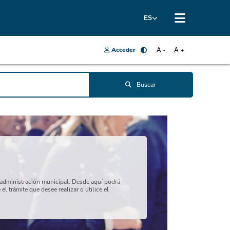
ES
Acceder
A
A
-
+
Buscar
a administración municipal. Desde aquí podrá
l trámite que desee realizar o utilice el