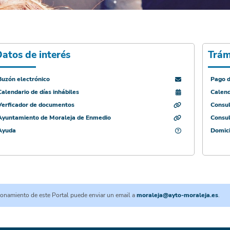
atos de interés
Trám
Buzón electrónico
Pago d
Calendario de días inhábiles
Calend
Verficador de documentos
Consul
Ayuntamiento de Moraleja de Enmedio
Consu
Ayuda
Domici
cionamiento de este Portal puede enviar un email a
moraleja@ayto-moraleja.es
.